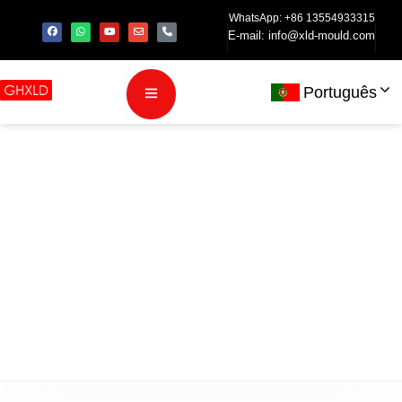
WhatsApp: +86 13554933315
E-mail:
info@xld-mould.com
Português
Perguntas
frequentes