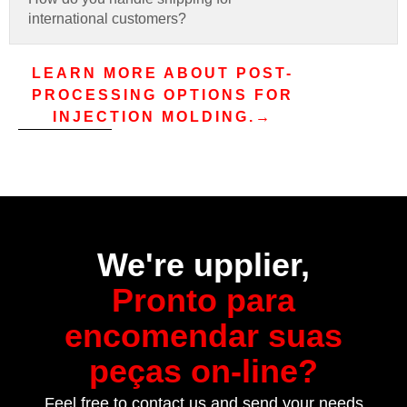
international customers
?
LEARN MORE ABOUT POST-
PROCESSING OPTIONS FOR
INJECTION MOLDING.→
We're upplier
,
Pronto para
encomendar suas
peças on-line?
Feel free to contact us and send your needs