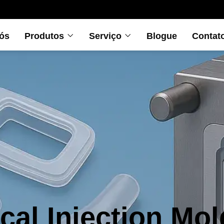
ós
Produtos
Serviço
Blogue
Contat
cal Injection Mol