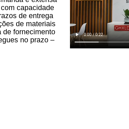
s com capacidade
razos de entrega
ções de materiais
a de fornecimento
regues no prazo –