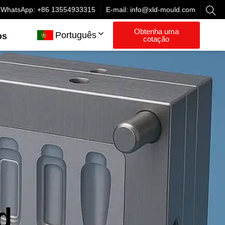
WhatsApp: +86 13554933315
E-mail:
info@xld-mould.com
Obtenha uma
Português
os
cotação
d