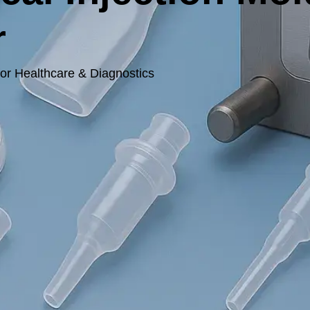
r
for Healthcare
&
Diagnostics